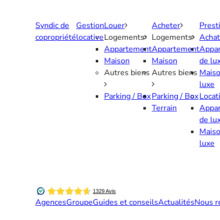
Aller
au
Syndic de
Gestion
Louer
Acheter
Prest
contenu
copropriété
locative
Logements
Logements
Achat
Appartement
Appartement
Appa
Maison
Maison
de lu
Autres biens
Autres biens
Maiso
luxe
Parking / Box
Parking / Box
Locat
Terrain
Appa
de lu
Maiso
luxe
Agences
Groupe
Guides et conseils
Actualités
Nous r
Contactez-nous