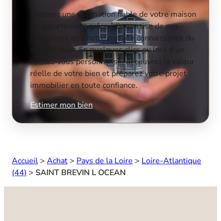
Obtenez une estimation fiable de votre maison
ou appartement grâce à l’expertise de nos
conseillers et à notre parfaite connaissance du
marché local. En quelques clics ou lors d’un
rendez-vous personnalisé, découvrez la valeur
réelle de votre bien et préparez votre projet
immobilier en toute confiance.
Estimer mon bien
Accueil
>
Achat
>
Pays de la Loire
>
Loire-Atlantique
(44)
>
SAINT BREVIN L OCEAN