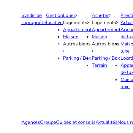
Aller
au
Syndic de
Gestion
Louer
Acheter
Prest
contenu
copropriété
locative
Logements
Logements
Achat
Appartement
Appartement
Appa
Maison
Maison
de lu
Autres biens
Autres biens
Maiso
luxe
Parking / Box
Parking / Box
Locat
Terrain
Appa
de lu
Maiso
luxe
Agences
Groupe
Guides et conseils
Actualités
Nous r
Contactez-nous