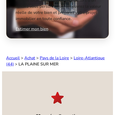
marché local. En quelques clics ou lors d’un
rendez-vous personnalisé, découvrez la valeur
réelle de votre bien et préparez votre projet
immobilier en toute confiance.
Estimer mon bien
Accueil
>
Achat
>
Pays de la Loire
>
Loire-Atlantique
(44)
>
LA PLAINE SUR MER