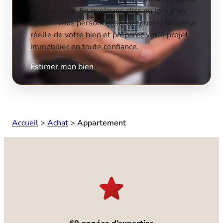
marché local. En quelques clics ou lors d’un
rendez-vous personnalisé, découvrez la valeur
réelle de votre bien et préparez votre projet
immobilier en toute confiance.
Estimer mon bien
Accueil
>
Achat
>
Appartement