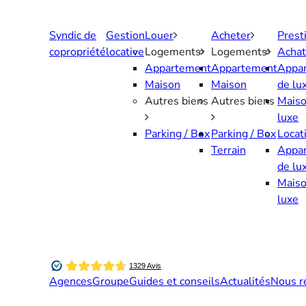
Aller
au
Syndic de
Gestion
Louer
Acheter
Prest
contenu
copropriété
locative
Logements
Logements
Achat
Appartement
Appartement
Appa
Maison
Maison
de lu
Autres biens
Autres biens
Maiso
luxe
Parking / Box
Parking / Box
Locat
Terrain
Appa
de lu
Maiso
luxe
Agences
Groupe
Guides et conseils
Actualités
Nous r
Contactez-nous