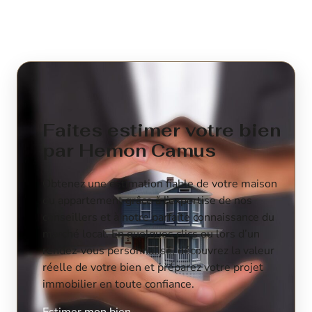
Faites estimer votre bien
par Hemon Camus
Obtenez une estimation fiable de votre maison
ou appartement grâce à l’expertise de nos
conseillers et à notre parfaite connaissance du
marché local. En quelques clics ou lors d’un
rendez-vous personnalisé, découvrez la valeur
réelle de votre bien et préparez votre projet
immobilier en toute confiance.
Estimer mon bien