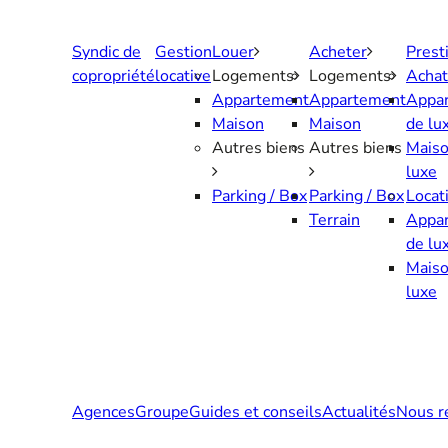
Aller
au
Syndic de
Gestion
Louer
Acheter
Prest
contenu
copropriété
locative
Logements
Logements
Achat
Appartement
Appartement
Appa
Maison
Maison
de lu
Autres biens
Autres biens
Maiso
luxe
Parking / Box
Parking / Box
Locat
Terrain
Appa
de lu
Maiso
luxe
Agences
Groupe
Guides et conseils
Actualités
Nous r
Contactez-nous