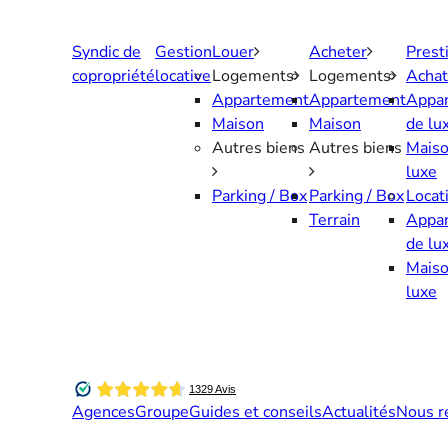
Aller
au
Syndic de
Gestion
Louer
Acheter
Prest
contenu
copropriété
locative
Logements
Logements
Achat
Appartement
Appartement
Appa
Maison
Maison
de lu
Autres biens
Autres biens
Maiso
luxe
Parking / Box
Parking / Box
Locat
Terrain
Appa
de lu
Maiso
luxe
Agences
Groupe
Guides et conseils
Actualités
Nous r
Contactez-nous