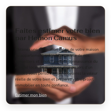
Faites estimer votre bien
par Hemon Camus
Obtenez une estimation fiable de votre maison
ou appartement grâce à l’expertise de nos
conseillers et à notre parfaite connaissance du
marché local. En quelques clics ou lors d’un
rendez-vous personnalisé, découvrez la valeur
réelle de votre bien et préparez votre projet
immobilier en toute confiance.
Estimer mon bien