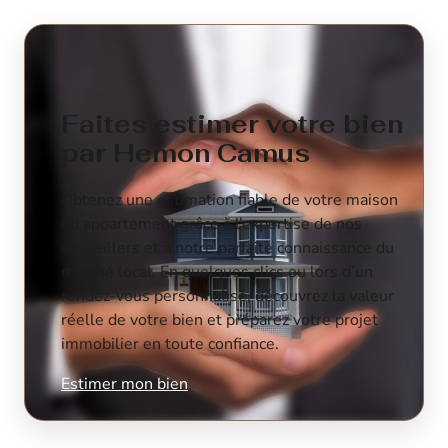
Faites estimer votre bien
par Hemon Camus
Obtenez une estimation fiable de votre maison
ou appartement grâce à l’expertise de nos
conseillers et à notre parfaite connaissance du
marché local. En quelques clics ou lors d’un
rendez-vous personnalisé, découvrez la valeur
réelle de votre bien et préparez votre projet
immobilier en toute confiance.
Estimer mon bien