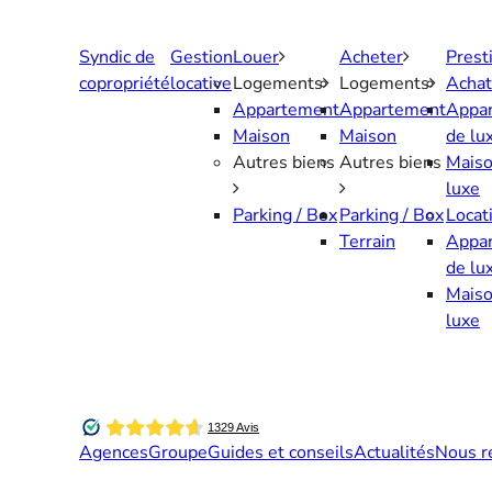
Aller
au
Syndic de
Gestion
Louer
Acheter
Prest
contenu
copropriété
locative
Logements
Logements
Achat
Appartement
Appartement
Appa
Maison
Maison
de lu
Autres biens
Autres biens
Maiso
luxe
Parking / Box
Parking / Box
Locat
Terrain
Appa
de lu
Maiso
luxe
Agences
Groupe
Guides et conseils
Actualités
Nous r
Contactez-nous