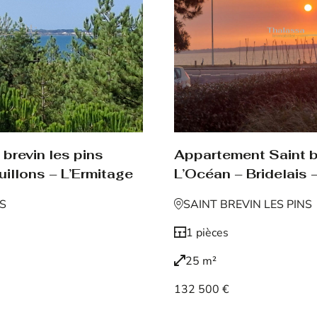
brevin les pins
Appartement Saint br
uillons – L’Ermitage
L’Océan – Bridelais –
NS
SAINT BREVIN LES PINS
1 pièces
25 m²
132 500 €