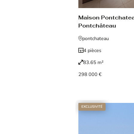
Maison Pontchate
Pontchâteau
pontchateau
4 pièces
83.65 m²
298 000 €
Voir le bien
EXCLUSIVITÉ