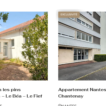
Voir le bien
EXCLUSIVITÉ
Appartement Nante
 les pins
Chantenay
 – Le Béa – Le Fief