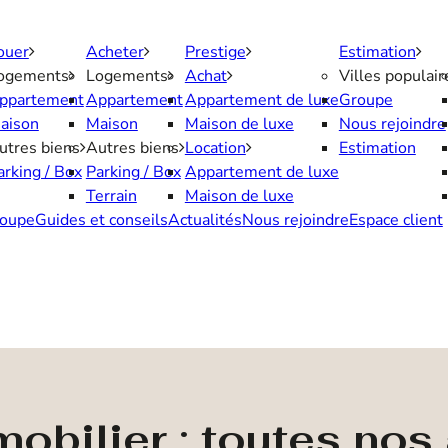
ouer
Acheter
Prestige
Estimation
ogements
Logements
Achat
Villes populair
ppartement
Appartement
Appartement de luxe
Groupe
aison
Maison
Maison de luxe
Nous rejoindre
utres biens
Autres biens
Location
Estimation
arking / Box
Parking / Box
Appartement de luxe
Terrain
Maison de luxe
oupe
Guides et conseils
Actualités
Nous rejoindre
Espace client
obilier : toutes no