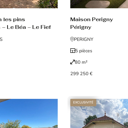
Maison Perigny
 les pins
Périgny
 – Le Béa – Le Fief
PERIGNY
NS
5 pièces
80 m²
299 250 €
Voir le bien
EXCLUSIVITÉ