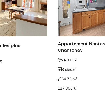
Appartement Nante
 les pins
Chantenay
NANTES
NS
3 pièces
54.75 m²
127 800 €
Voir le bien