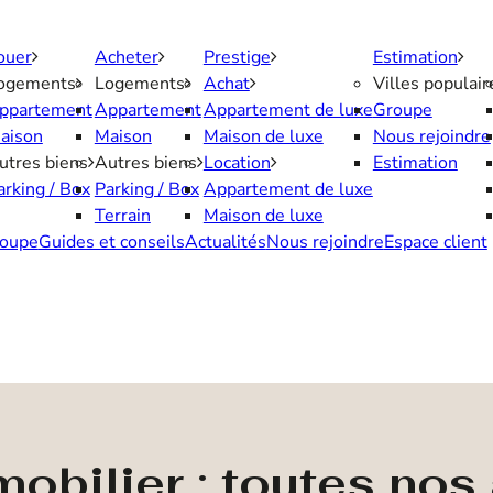
ouer
Acheter
Prestige
Estimation
ogements
Logements
Achat
Villes populair
ppartement
Appartement
Appartement de luxe
Groupe
aison
Maison
Maison de luxe
Nous rejoindre
utres biens
Autres biens
Location
Estimation
arking / Box
Parking / Box
Appartement de luxe
Terrain
Maison de luxe
oupe
Guides et conseils
Actualités
Nous rejoindre
Espace client
obilier : toutes no