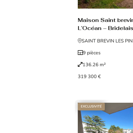
Maison Saint brevin
L’Océan – Bridelais
SAINT BREVIN LES PI
9 pièces
136.26 m²
319 300 €
Voir le bien
EXCLUSIVITÉ