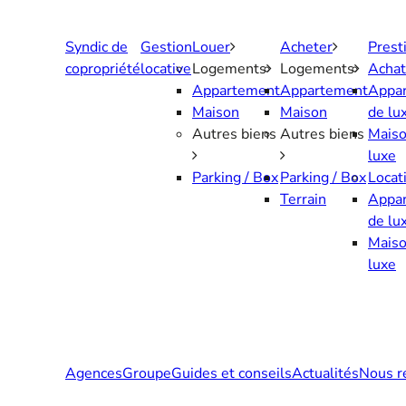
Aller
au
Syndic de
Gestion
Louer
Acheter
Prest
contenu
copropriété
locative
Logements
Logements
Achat
Appartement
Appartement
Appa
Maison
Maison
de lu
Autres biens
Autres biens
Maiso
luxe
Parking / Box
Parking / Box
Locat
Terrain
Appa
de lu
Maiso
luxe
Agences
Groupe
Guides et conseils
Actualités
Nous r
Contactez-nous