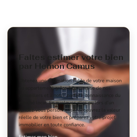
Faites estimer votre bien
par Hemon Camus
Obtenez une estimation fiable de votre maison
ou appartement grâce à l’expertise de nos
conseillers et à notre parfaite connaissance du
marché local. En quelques clics ou lors d’un
rendez-vous personnalisé, découvrez la valeur
réelle de votre bien et préparez votre projet
immobilier en toute confiance.
Estimer mon bien