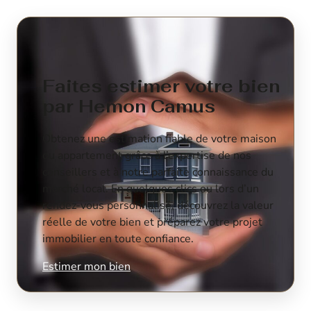
Faites estimer votre bien
par Hemon Camus
Obtenez une estimation fiable de votre maison
ou appartement grâce à l’expertise de nos
conseillers et à notre parfaite connaissance du
marché local. En quelques clics ou lors d’un
rendez-vous personnalisé, découvrez la valeur
réelle de votre bien et préparez votre projet
immobilier en toute confiance.
Estimer mon bien