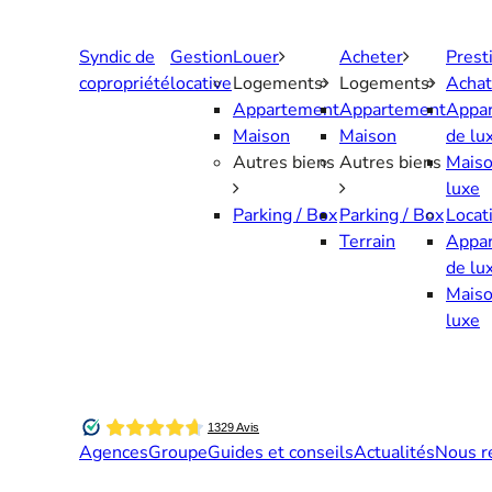
Aller
au
Syndic de
Gestion
Louer
Acheter
Prest
contenu
copropriété
locative
Logements
Logements
Achat
Appartement
Appartement
Appa
Maison
Maison
de lu
Autres biens
Autres biens
Maiso
luxe
Parking / Box
Parking / Box
Locat
Terrain
Appa
de lu
Maiso
luxe
Agences
Groupe
Guides et conseils
Actualités
Nous r
Contactez-nous