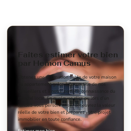
Faites estimer votre bien
par Hemon Camus
Obtenez une estimation fiable de votre maison
ou appartement grâce à l’expertise de nos
conseillers et à notre parfaite connaissance du
marché local. En quelques clics ou lors d’un
rendez-vous personnalisé, découvrez la valeur
réelle de votre bien et préparez votre projet
immobilier en toute confiance.
Estimer mon bien