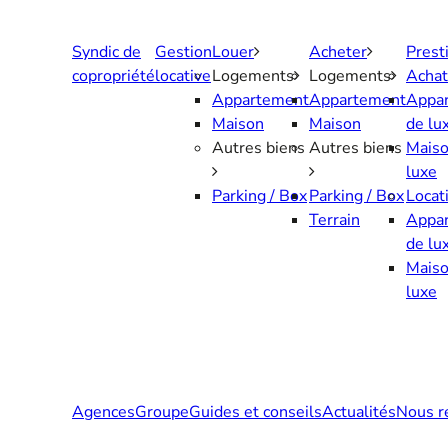
Aller
au
Syndic de
Gestion
Louer
Acheter
Prest
contenu
copropriété
locative
Logements
Logements
Achat
Appartement
Appartement
Appa
Maison
Maison
de lu
Autres biens
Autres biens
Maiso
luxe
Parking / Box
Parking / Box
Locat
Terrain
Appa
de lu
Maiso
luxe
Agences
Groupe
Guides et conseils
Actualités
Nous r
Contactez-nous