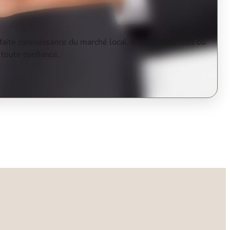
faite connaissance du marché local. En quelques clics ou
 toute confiance.