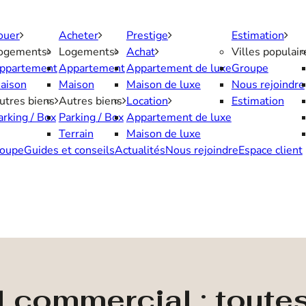
ouer
Acheter
Prestige
Estimation
ogements
Logements
Achat
Villes populair
ppartement
Appartement
Appartement de luxe
Groupe
aison
Maison
Maison de luxe
Nous rejoindre
utres biens
Autres biens
Location
Estimation
arking / Box
Parking / Box
Appartement de luxe
Terrain
Maison de luxe
oupe
Guides et conseils
Actualités
Nous rejoindre
Espace client
l commercial : toute