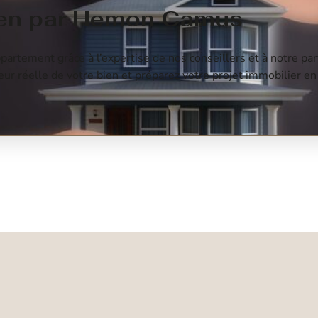
bien par Hemon Camus
artement grâce à l’expertise de nos conseillers et à notre par
ur réelle de votre bien et préparez votre projet immobilier en