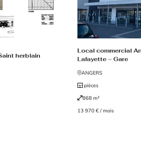
Local commercial A
aint herblain
Lafayette – Gare
ANGERS
pièces
868 m²
13 970 € / mois
Voir le bien