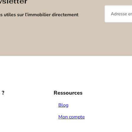
sletter
E-
s utiles sur l’immobilier directement
mail
*
 ?
Ressources
Blog
Mon compte