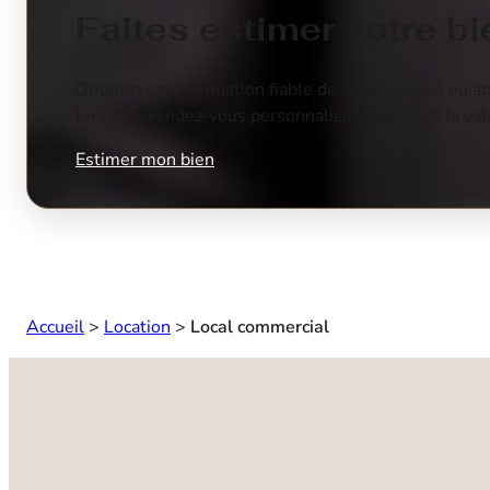
Faites estimer votre 
Obtenez une estimation fiable de votre maison ou app
lors d’un rendez-vous personnalisé, découvrez la vale
Estimer mon bien
Accueil
>
Location
>
Local commercial