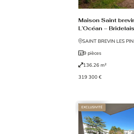
Maison Saint brevin
L’Océan – Bridelais
SAINT BREVIN LES PI
9 pièces
136.26 m²
319 300 €
Voir le bien
EXCLUSIVITÉ