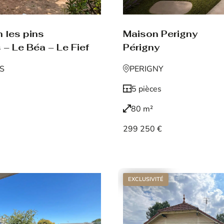
Maison Perigny
 les pins
Périgny
 – Le Béa – Le Fief
PERIGNY
NS
5 pièces
80 m²
299 250 €
Voir le bien
EXCLUSIVITÉ