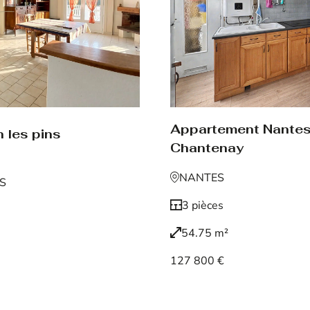
Appartement Nante
 les pins
Chantenay
NANTES
NS
3 pièces
54.75 m²
127 800 €
Voir le bien