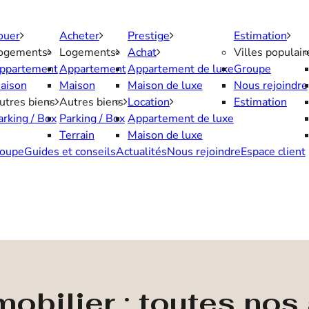
ouer
Acheter
Prestige
Estimation
ogements
Logements
Achat
Villes populair
ppartement
Appartement
Appartement de luxe
Groupe
aison
Maison
Maison de luxe
Nous rejoindre
utres biens
Autres biens
Location
Estimation
arking / Box
Parking / Box
Appartement de luxe
Terrain
Maison de luxe
oupe
Guides et conseils
Actualités
Nous rejoindre
Espace client
obilier : toutes no