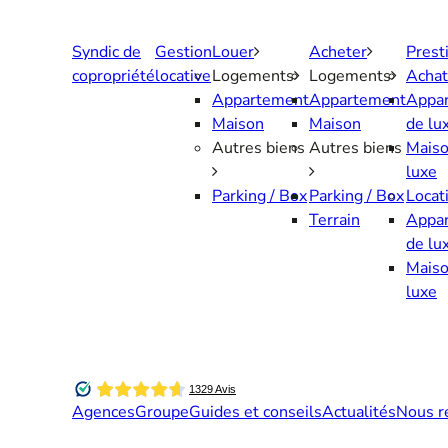
Aller
au
Syndic de
Gestion
Louer
Acheter
Prest
contenu
copropriété
locative
Logements
Logements
Achat
Appartement
Appartement
Appa
Maison
Maison
de lu
Autres biens
Autres biens
Maiso
luxe
Parking / Box
Parking / Box
Locat
Terrain
Appa
de lu
Maiso
luxe
Agences
Groupe
Guides et conseils
Actualités
Nous r
Contactez-nous