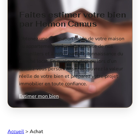
Faites estimer votre bien
par Hemon Camus
Obtenez une estimation fiable de votre maison
ou appartement grâce à l’expertise de nos
conseillers et à notre parfaite connaissance du
marché local. En quelques clics ou lors d’un
rendez-vous personnalisé, découvrez la valeur
réelle de votre bien et préparez votre projet
immobilier en toute confiance.
Estimer mon bien
Accueil
>
Achat