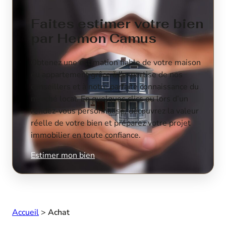
Faites estimer votre bien
par Hemon Camus
Obtenez une estimation fiable de votre maison
ou appartement grâce à l’expertise de nos
conseillers et à notre parfaite connaissance du
marché local. En quelques clics ou lors d’un
rendez-vous personnalisé, découvrez la valeur
réelle de votre bien et préparez votre projet
immobilier en toute confiance.
Estimer mon bien
Accueil
>
Achat