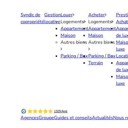
Aller
au
Syndic de
Gestion
Louer
Acheter
Prest
contenu
copropriété
locative
Logements
Logements
Achat
Appartement
Appartement
Appa
Maison
Maison
de lu
Autres biens
Autres biens
Maiso
luxe
Parking / Box
Parking / Box
Locat
Terrain
Appa
de lu
Maiso
luxe
Agences
Groupe
Guides et conseils
Actualités
Nous r
Contactez-nous