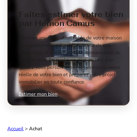
Faites estimer votre bien
par Hemon Camus
Obtenez une estimation fiable de votre maison
ou appartement grâce à l’expertise de nos
conseillers et à notre parfaite connaissance du
marché local. En quelques clics ou lors d’un
rendez-vous personnalisé, découvrez la valeur
réelle de votre bien et préparez votre projet
immobilier en toute confiance.
Estimer mon bien
Accueil
>
Achat