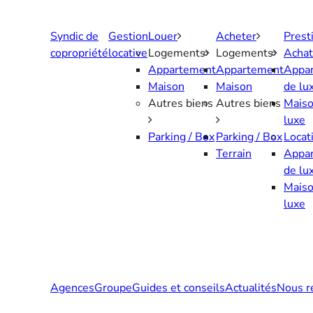
Aller
au
Syndic de
Gestion
Louer
Acheter
Prest
contenu
copropriété
locative
Logements
Logements
Achat
Appartement
Appartement
Appa
Maison
Maison
de lu
Autres biens
Autres biens
Maiso
luxe
Parking / Box
Parking / Box
Locat
Terrain
Appa
de lu
Maiso
luxe
Agences
Groupe
Guides et conseils
Actualités
Nous r
Contactez-nous