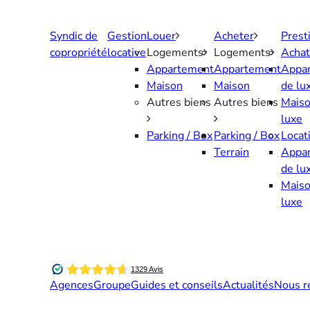
Aller
au
Syndic de
Gestion
Louer
Acheter
Prest
contenu
copropriété
locative
Logements
Logements
Achat
Appartement
Appartement
Appa
Maison
Maison
de lu
Autres biens
Autres biens
Maiso
luxe
Parking / Box
Parking / Box
Locat
Terrain
Appa
de lu
Maiso
luxe
Agences
Groupe
Guides et conseils
Actualités
Nous r
Contactez-nous