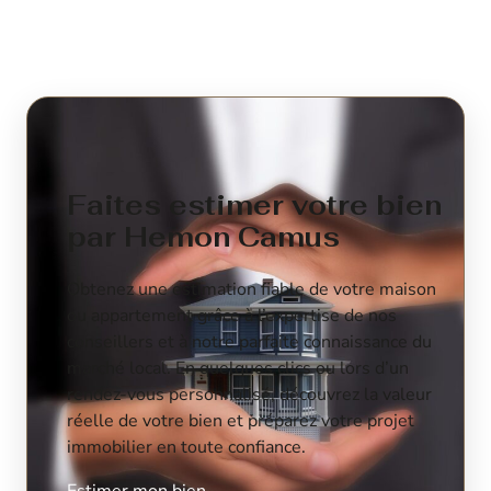
Faites estimer votre bien
par Hemon Camus
Obtenez une estimation fiable de votre maison
ou appartement grâce à l’expertise de nos
conseillers et à notre parfaite connaissance du
marché local. En quelques clics ou lors d’un
rendez-vous personnalisé, découvrez la valeur
réelle de votre bien et préparez votre projet
immobilier en toute confiance.
Estimer mon bien