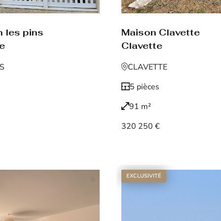
 les pins
Maison Clavette
de
Clavette
NS
CLAVETTE
5 pièces
91 m²
320 250 €
Voir le bien
EXCLUSIVITÉ