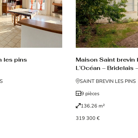
 les pins
Maison Saint brevin 
L’Océan – Bridelais –
NS
SAINT BREVIN LES PINS
9 pièces
136.26 m²
319 300 €
Voir le bien