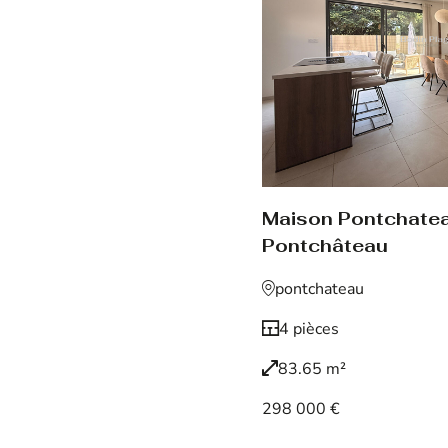
Maison Pontchate
Pontchâteau
pontchateau
4 pièces
83.65 m²
298 000 €