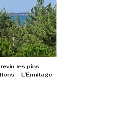
evin les pins
llons – L’Ermitage