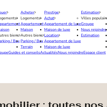
ouer
Acheter
Prestige
Estimation
ogements
Logements
Achat
Villes populair
ppartement
Appartement
Appartement de luxe
Groupe
aison
Maison
Maison de luxe
Nous rejoindre
utres biens
Autres biens
Location
Estimation
arking / Box
Parking / Box
Appartement de luxe
Terrain
Maison de luxe
oupe
Guides et conseils
Actualités
Nous rejoindre
Espace client
obilier : toutes no