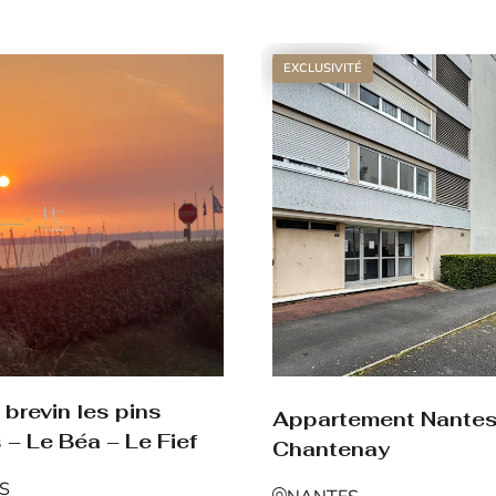
Voir le bien
EXCLUSIVITÉ
brevin les pins
Appartement Nante
 – Le Béa – Le Fief
Chantenay
NS