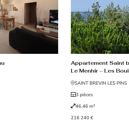
au
Appartement Saint br
Le Menhir – Les Boui
SAINT BREVIN LES PINS
3 pièces
46.46 m²
216 240 €