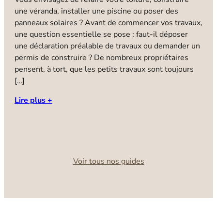
p
une véranda, installer une piscine ou poser des
b
panneaux solaires ? Avant de commencer vos travaux,
N
une question essentielle se pose : faut-il déposer
i
une déclaration préalable de travaux ou demander un
a
permis de construire ? De nombreux propriétaires
b
pensent, à tort, que les petits travaux sont toujours
l
[…]
i
Lire plus +
d
u
C
L
Voir tous nos guides