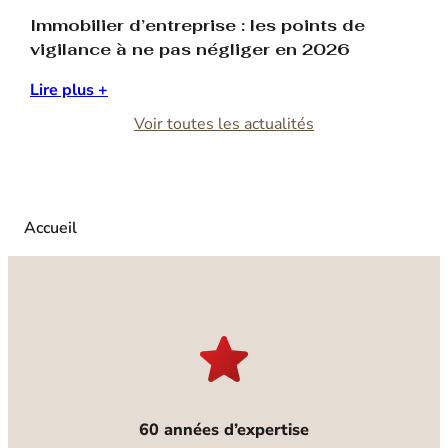
Cette approche intégrée permet aux clients de
Immobilier d’entreprise : les points de
bénéficier d’un interlocuteur unique pour la gestion, la
vigilance à ne pas négliger en 2026
valorisation et la sécurisation de leur patrimoine
immobilier.
Lire plus +
Voir toutes les actualités
Des activités récurrentes et un portefeuille solide
Le modèle économique du groupe repose sur des
activités récurrentes et diversifiées, garantissant
stabilité et pérennité.
Accueil
60 années d’expertise