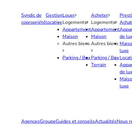
Aller
au
Syndic de
Gestion
Louer
Acheter
Prest
contenu
copropriété
locative
Logements
Logements
Achat
Appartement
Appartement
Appa
Maison
Maison
de lu
Autres biens
Autres biens
Maiso
luxe
Parking / Box
Parking / Box
Locat
Terrain
Appa
de lu
Maiso
luxe
Agences
Groupe
Guides et conseils
Actualités
Nous r
Contactez-nous