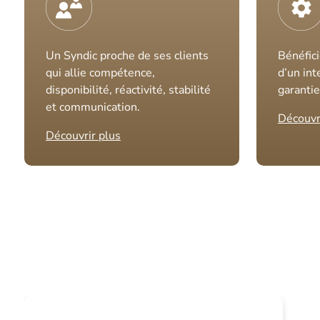
Un Syndic proche de ses clients
Bénéfici
qui allie compétence,
d’un int
disponibilité, réactivité, stabilité
garantie
et communication.
Découvr
Découvrir plus