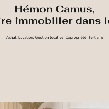
Hémon Camus,
ire immobilier dans 
Achat, Location, Gestion locative, Copropriété, Tertiaire
Achat
Location
Prestige
Estimation
Type de bien
Localisation
Budget maximum
Rechercher