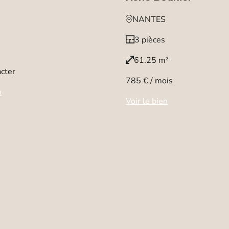
NANTES
3 pièces
61.25 m²
cter
785 € / mois
n
Voir le bien