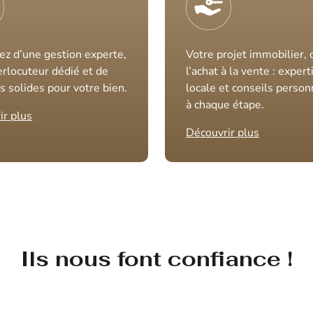
ez d’une gestion experte,
Votre projet immobilier, 
erlocuteur dédié et de
l’achat à la vente : expert
s solides pour votre bien.
locale et conseils person
à chaque étape.
ir plus
Découvrir plus
Ils nous font confiance !