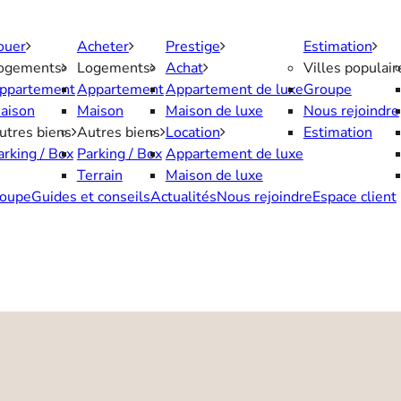
ouer
Acheter
Prestige
Estimation
ogements
Logements
Achat
Villes populair
ppartement
Appartement
Appartement de luxe
Groupe
aison
Maison
Maison de luxe
Nous rejoindre
utres biens
Autres biens
Location
Estimation
arking / Box
Parking / Box
Appartement de luxe
Terrain
Maison de luxe
oupe
Guides et conseils
Actualités
Nous rejoindre
Espace client