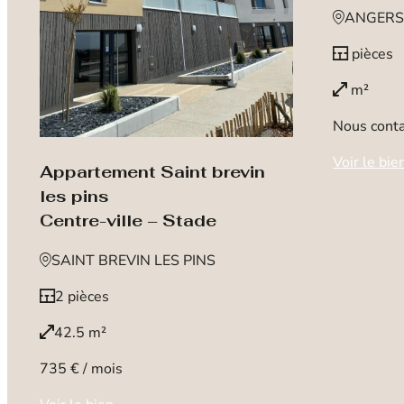
ANGERS
pièces
m²
Nous conta
Voir le bie
Appartement Saint brevin
les pins
Centre-ville – Stade
SAINT BREVIN LES PINS
2 pièces
42.5 m²
735 € / mois