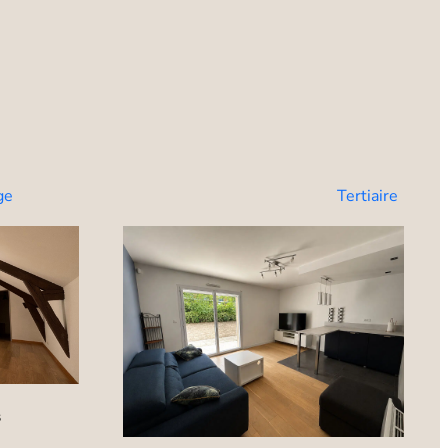
ge
Tertiaire
s