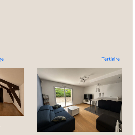
ge
Tertiaire
s