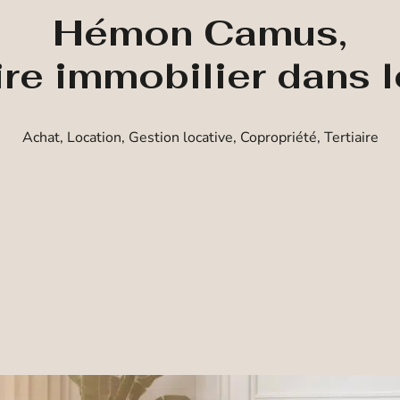
Hémon Camus,
ire immobilier dans 
Achat, Location, Gestion locative, Copropriété, Tertiaire
Achat
Location
Prestige
Estimation
Type de bien
Localisation
Budget maximum
Rechercher