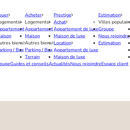
ouer
Acheter
Prestige
Estimation
ogements
Logements
Achat
Villes populair
ppartement
Appartement
Appartement de luxe
Groupe
aison
Maison
Maison de luxe
Nous rejoindre
utres biens
Autres biens
Location
Estimation
arking / Box
Parking / Box
Appartement de luxe
Terrain
Maison de luxe
oupe
Guides et conseils
Actualités
Nous rejoindre
Espace client