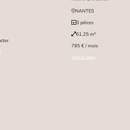
NANTES
3 pièces
61.25 m²
cter
785 € / mois
n
Voir le bien