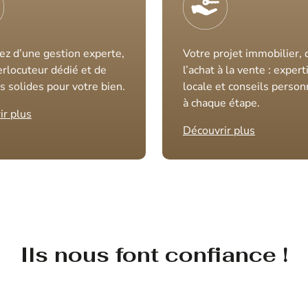
ez d’une gestion experte,
Votre projet immobilier, 
erlocuteur dédié et de
l’achat à la vente : expert
s solides pour votre bien.
locale et conseils person
à chaque étape.
ir plus
Découvrir plus
Ils nous font confiance !