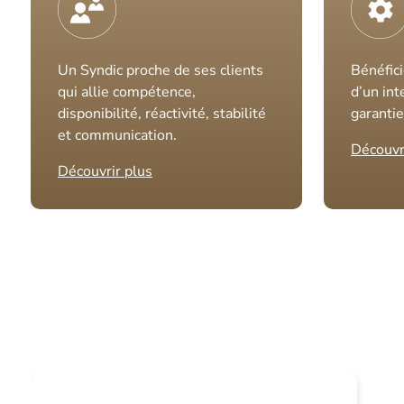
Un Syndic proche de ses clients
Bénéfici
qui allie compétence,
d’un int
disponibilité, réactivité, stabilité
garantie
et communication.
Découvr
Découvrir plus