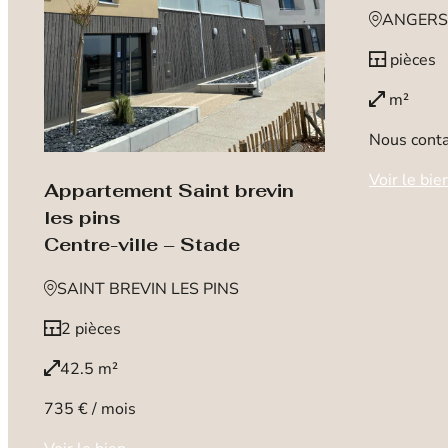
ANGERS
pièces
m²
Nous conta
Voir le bie
Appartement Saint brevin
les pins
Centre-ville – Stade
SAINT BREVIN LES PINS
2 pièces
42.5 m²
735 € / mois