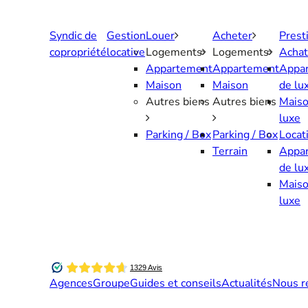
Aller
au
Syndic de
Gestion
Louer
Acheter
Prest
contenu
copropriété
locative
Logements
Logements
Achat
Appartement
Appartement
Appa
Maison
Maison
de lu
Autres biens
Autres biens
Maiso
luxe
Parking / Box
Parking / Box
Locat
Terrain
Appa
de lu
Maiso
luxe
Agences
Groupe
Guides et conseils
Actualités
Nous r
Contactez-nous