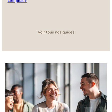
Lire plus +
d
u
C
L
Voir tous nos guides