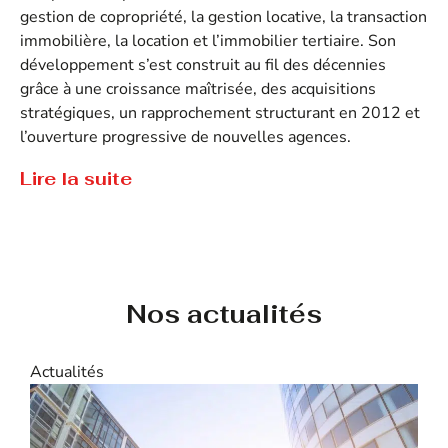
gestion de copropriété, la gestion locative, la transaction
immobilière, la location et l’immobilier tertiaire. Son
développement s’est construit au fil des décennies
grâce à une croissance maîtrisée, des acquisitions
stratégiques, un rapprochement structurant en 2012 et
l’ouverture progressive de nouvelles agences.
Lire la suite
Aujourd’hui, Hémon Camus s’appuie sur un réseau de
Tout savoir sur Hémon Camus
10 agences immobilières et bénéficie d’un fort ancrage
territorial sur la façade Ouest de la France.
Historiquement implanté en Loire-Atlantique, le groupe
est également présent à Rennes, Angers et La
Nos actualités
Rochelle, lui permettant d’accompagner propriétaires,
copropriétaires, investisseurs et entreprises sur
l’ensemble de leurs projets immobiliers.
Actualités
A
Une offre complète de services immobiliers