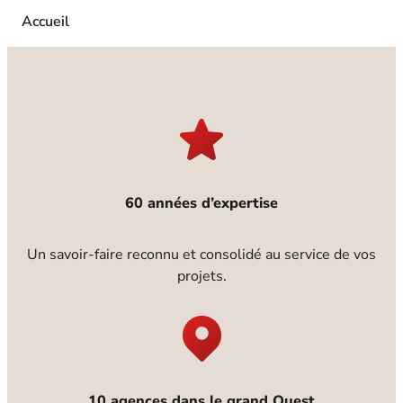
stabilité et pérennité.
Accueil
60 années d’expertise
Un savoir-faire reconnu et consolidé au service de vos
projets.
10 agences dans le grand Ouest