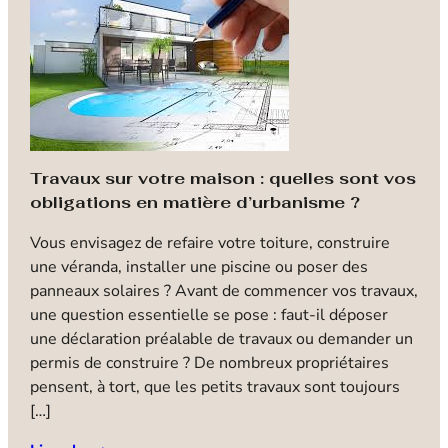
Travaux sur votre maison : quelles sont vos
obligations en matière d’urbanisme ?
G
Vous envisagez de refaire votre toiture, construire
p
une véranda, installer une piscine ou poser des
b
panneaux solaires ? Avant de commencer vos travaux,
N
une question essentielle se pose : faut-il déposer
i
une déclaration préalable de travaux ou demander un
a
permis de construire ? De nombreux propriétaires
b
pensent, à tort, que les petits travaux sont toujours
l
[…]
i