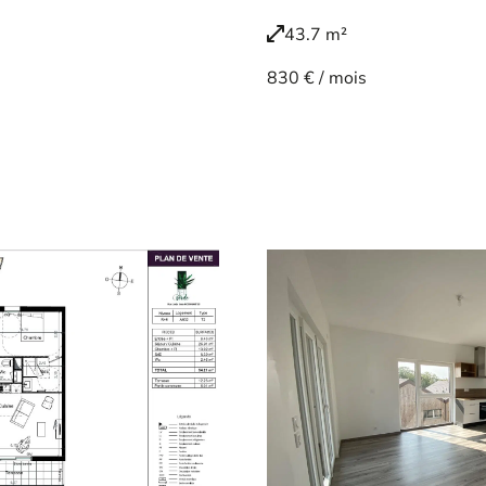
43.7 m²
830 € / mois
Voir le bien