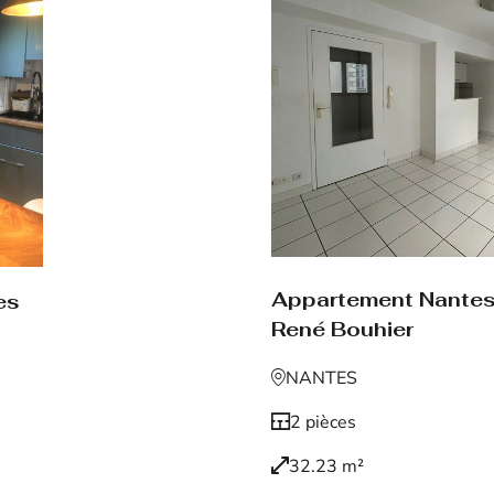
Appartement Nante
es
René Bouhier
NANTES
2 pièces
32.23 m²