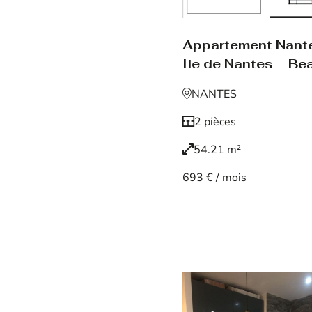
Appartement Nant
Ile de Nantes – Be
NANTES
2 pièces
54.21 m²
693 € / mois
Voir le bien