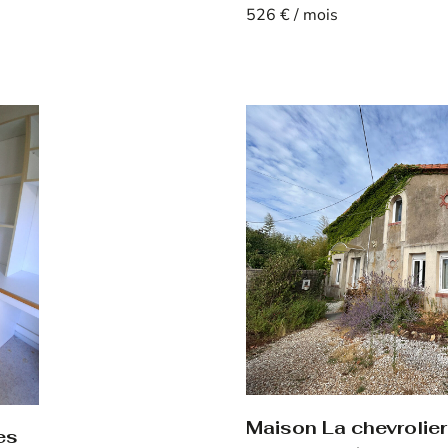
526 € / mois
Voir le bien
Maison La chevrolie
es