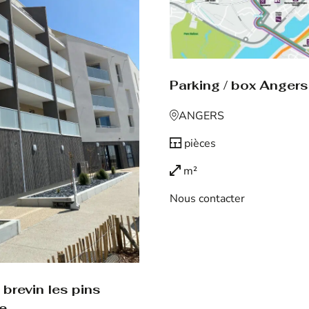
Parking / box Angers
ANGERS
pièces
m²
Nous contacter
Voir le bien
brevin les pins
de