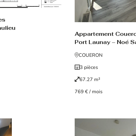
es
aulieu
Appartement Couer
Port Launay – Noé S
COUERON
3 pièces
67.27 m²
769 € / mois
Voir le bien