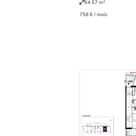
64.57 m²
758 € / mois
Voir le bien